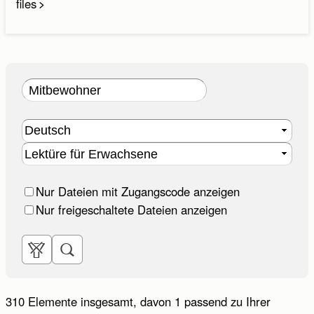
files
Vorname:
Nachname:
E-Mail-Adresse:
E-Mail wiederholen:
Telefon:
Nur Dateien mit Zugangscode anzeigen
Nur freigeschaltete Dateien anzeigen
Bitte rufen Sie mich zurück. (Der Rückruf erfolgt
innerhalb unserer Servicezeiten.)
Ihre Anfrage:
310 Elemente insgesamt
, davon 1 passend zu Ihrer