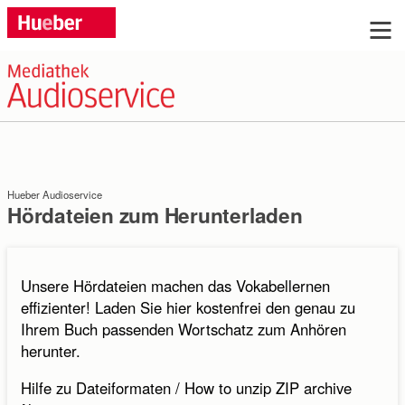
Sie haben Fragen?
Wir beraten Sie gern, rufen Sie uns an: Tel.
+49 (0)89 / 96 02 96 03
Hueber Audioservice
Montag bis Donnerstag: 9:00 bis 17:00 Uhr, Freitag:
Hördateien zum Herunterladen
9:00 bis 16:00 Uhr
Oder schreiben Sie uns:
Unsere Hördateien machen das Vokabellernen
effizienter! Laden Sie hier kostenfrei den genau zu
Ihrem Buch passenden Wortschatz zum Anhören
Anrede:
herunter.
Frau
Herr
ohne
Hilfe zu Dateiformaten / How to unzip ZIP archive