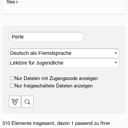
files
Vorname:
Nachname:
E-Mail-Adresse:
E-Mail wiederholen:
Telefon:
Nur Dateien mit Zugangscode anzeigen
Nur freigeschaltete Dateien anzeigen
Bitte rufen Sie mich zurück. (Der Rückruf erfolgt
innerhalb unserer Servicezeiten.)
Ihre Anfrage:
310 Elemente insgesamt
, davon 1 passend zu Ihrer