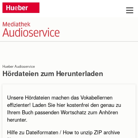
Sie haben Fragen?
Wir beraten Sie gern, rufen Sie uns an: Tel.
+49 (0)89 / 96 02 96 03
Hueber Audioservice
Montag bis Donnerstag: 9:00 bis 17:00 Uhr, Freitag:
Hördateien zum Herunterladen
9:00 bis 16:00 Uhr
Oder schreiben Sie uns:
Unsere Hördateien machen das Vokabellernen
effizienter! Laden Sie hier kostenfrei den genau zu
Ihrem Buch passenden Wortschatz zum Anhören
Anrede:
herunter.
Frau
Herr
ohne
Hilfe zu Dateiformaten / How to unzip ZIP archive