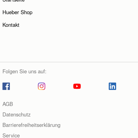
Vorname:
Hueber Shop
Nachname:
Kontakt
E-Mail-Adresse:
E-Mail wiederholen:
Folgen Sie uns auf:
Telefon:
Bitte rufen Sie mich zurück. (Der Rückruf erfolgt
innerhalb unserer Servicezeiten.)
AGB
Datenschutz
Ihre Anfrage:
Barrierefreiheitserklärung
Service