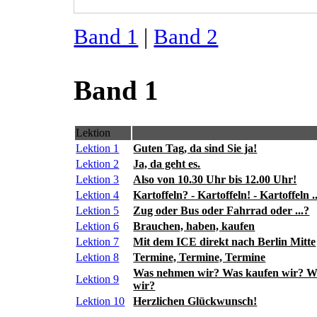
Band 1
|
Band 2
Band 1
Lektion
Lektion 1
Guten Tag, da sind Sie ja!
Lektion 2
Ja, da geht es.
Lektion 3
Also von 10.30 Uhr bis 12.00 Uhr!
Lektion 4
Kartoffeln? - Kartoffeln! - Kartoffeln ..
Lektion 5
Zug oder Bus oder Fahrrad oder ...?
Lektion 6
Brauchen, haben, kaufen
Lektion 7
Mit dem ICE direkt nach Berlin Mitte
Lektion 8
Termine, Termine, Termine
Was nehmen wir? Was kaufen wir? W
Lektion 9
wir?
Lektion 10
Herzlichen Glückwunsch!