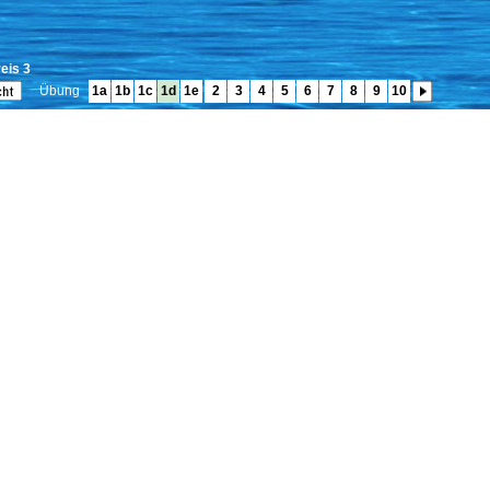
eis 3
Übung
1a
1b
1c
1d
1e
2
3
4
5
6
7
8
9
10