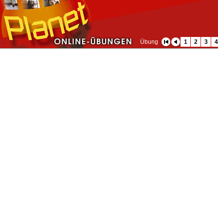
Übung
1
2
3
4