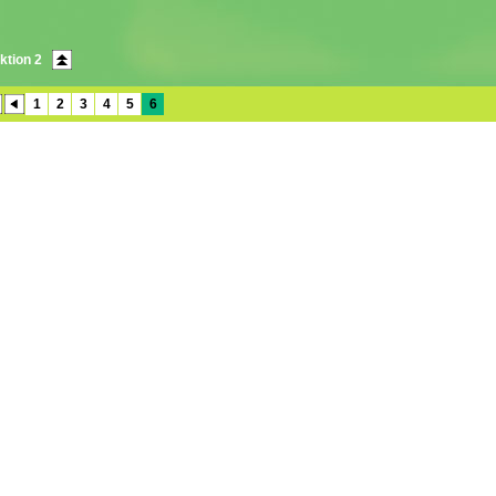
ktion 2
1
2
3
4
5
6