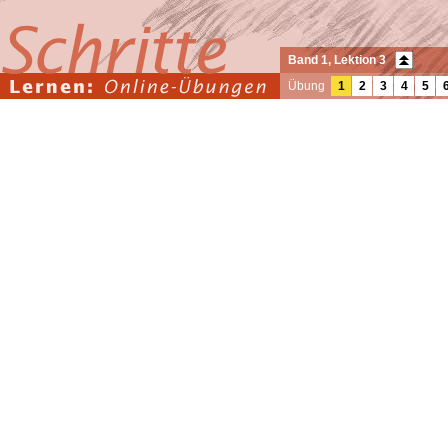
Band 1, Lektion 3
Übung
1
2
3
4
5