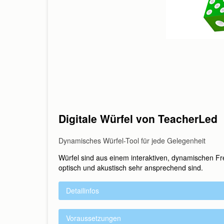
E-Mail wiederholen:
Telefon:
Bitte rufen Sie mich zurü
Ihre Anfrage:
Digitale Würfel von TeacherLed
Dynamisches Würfel-Tool für jede Gelegenheit
Würfel sind aus einem interaktiven, dynamischen Fr
optisch und akustisch sehr ansprechend sind.
Absenden
Abbrec
Detailinfos
Voraussetzungen