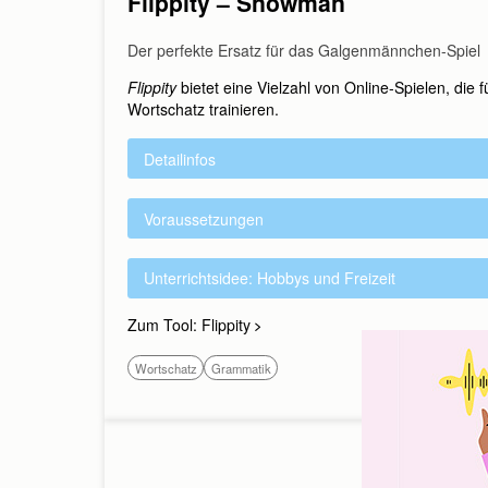
Flippity – Snowman
Der perfekte Ersatz für das Galgenmännchen-Spiel
Flippity
bietet eine Vielzahl von Online-Spielen, die
Wortschatz trainieren.
Detailinfos
Voraussetzungen
Unterrichtsidee: Hobbys und Freizeit
Zum Tool: Flippity
Wortschatz
Grammatik