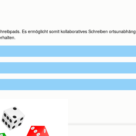
hreibpads. Es ermöglicht somit kollaboratives Schreiben ortsunabhängi
Sie uns an: Tel. +49 (0)89 / 96 02 96 03
erhalten.
 bis 17:00 Uhr, Freitag: 9:00 bis 16:00 Uhr