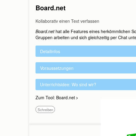
Board.net
Kollaborativ einen Text verfassen
Sie haben Fragen?
Board.net
hat alle Features eines herkömmlichen Sc
Wir beraten Sie gern, rufen 
Gruppen arbeiten und sich gleichzeitig per Chat unt
Montag bis Donnerstag: 9:00
Oder schreiben Sie uns:
Detailinfos
Voraussetzungen
Anrede:
Frau
Herr
ohne
Unterrichtsidee: Wo sind wir?
Vorname:
Zum Tool: Board.net
Schreiben
Nachname:
E-Mail-Adresse: