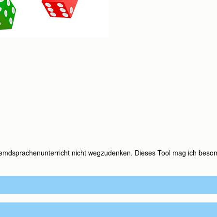
ck. (Der Rückruf erfolgt innerhalb unserer Servicezeiten.)
emdsprachenunterricht nicht wegzudenken. Dieses Tool mag ich besonde
hen