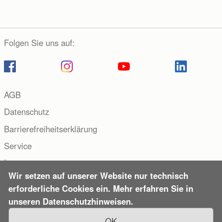
Folgen Sie uns auf:
AGB
Datenschutz
Barrierefreiheitserklärung
Service
Impressum
Wir setzen auf unserer Website nur technisch
Copyright © 2000–2026 Hueber Verlag, Deutschland. Alle
erforderliche Cookies ein. Mehr erfahren Sie in
Rechte vorbehalten.
unseren Datenschutzhinweisen.
OK