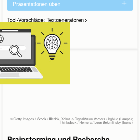
Präsentationen üben
Tool-Vorschläge: Textgeneratoren
Sprechen
© Getty Images / iStock / IIIerlok_Xolms & DigitalVision Vectors / bgblue (Lampe);
Thinkstock / Hemera / Leon Belomlinsky (Icons)
Brainstorming und Recherche