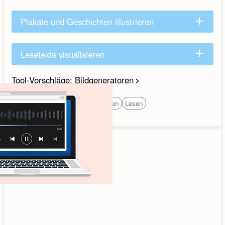
Plakate und Geschichten illustrieren
Lesetexte visualisieren
Tool-Vorschläge: Bildgeneratoren
Schreiben
Wortschatz
Sprechen
Lesen