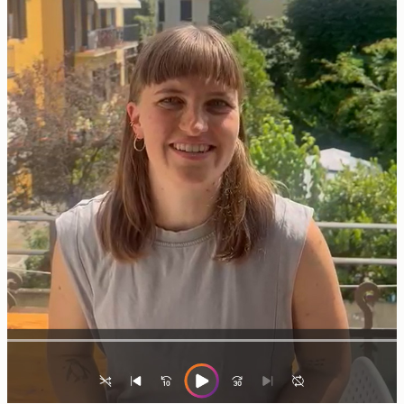
Vorname:
Nachname:
E-Mail-Adresse:
E-Mail wiederholen:
Telefon:
Bitte rufen Sie mich zurück. (Der Rückruf erfolgt
innerhalb unserer Servicezeiten.)
Ihre Anfrage: