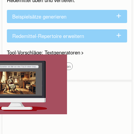
Redemittel üben und vertiefen.
Beispielsätze generieren
Redemittel-Repertoire erweitern
Tool-Vorschläge: Textgeneratoren
Wortschatz
Schreiben
Sprechen