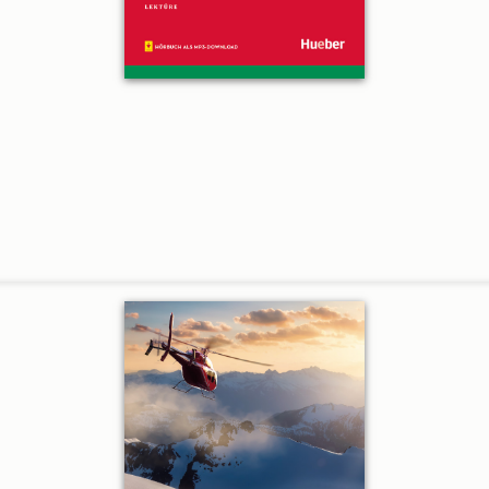
ck. (Der Rückruf erfolgt innerhalb unserer Servicezeiten.)
hen