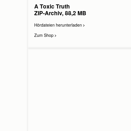
A Toxic Truth
ZIP-Archiv, 88,2 MB
Hördateien herunterladen
Sie haben Fragen?
Wir beraten Sie gern, rufen 
Zum Shop
Montag bis Donnerstag: 9:00
Oder schreiben Sie uns:
Anrede:
Frau
Herr
ohne
Vorname:
Nachname:
E-Mail-Adresse: