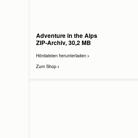
E-Mail wiederholen:
Telefon:
Bitte rufen Sie mich zurü
Adventure in the Alps
ZIP-Archiv, 30,2 MB
Ihre Anfrage:
Hördateien herunterladen
Zum Shop
Absenden
Abbrec