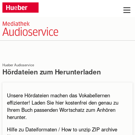
Sie haben Fragen?
Wir beraten Sie gern, rufen Sie uns an: Tel.
+49 (0)89 / 96 02 96 03
Hueber Audioservice
Montag bis Donnerstag: 9:00 bis 17:00 Uhr, Freitag:
Hördateien zum Herunterladen
9:00 bis 16:00 Uhr
Oder schreiben Sie uns:
Unsere Hördateien machen das Vokabellernen
effizienter! Laden Sie hier kostenfrei den genau zu
Ihrem Buch passenden Wortschatz zum Anhören
Anrede:
herunter.
Frau
Herr
ohne
Hilfe zu Dateiformaten / How to unzip ZIP archive