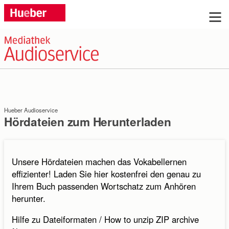
Sie haben Fragen?
Wir beraten Sie gern, rufen Sie uns an: Tel.
+49 (0)89 / 96 02 96 03
Hueber Audioservice
Montag bis Donnerstag: 9:00 bis 17:00 Uhr, Freitag:
Hördateien zum Herunterladen
9:00 bis 16:00 Uhr
Oder schreiben Sie uns:
Unsere Hördateien machen das Vokabellernen
effizienter! Laden Sie hier kostenfrei den genau zu
Ihrem Buch passenden Wortschatz zum Anhören
Anrede:
herunter.
Frau
Herr
ohne
Hilfe zu Dateiformaten / How to unzip ZIP archive